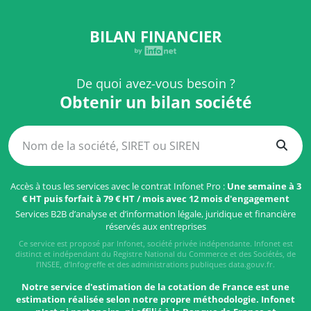
BILAN FINANCIER
De quoi avez-vous besoin ?
Obtenir un bilan société
Accès à tous les services avec le contrat Infonet Pro :
Une semaine à 3
€ HT puis forfait à 79 € HT / mois avec 12 mois d'engagement
Services B2B d’analyse et d’information légale, juridique et financière
réservés aux entreprises
Ce service est proposé par Infonet, société privée indépendante. Infonet est
distinct et indépendant du Registre National du Commerce et des Sociétés, de
l’INSEE, d’Infogreffe et des administrations publiques data.gouv.fr.
Notre service d'estimation de la cotation de France est une
estimation réalisée selon notre propre méthodologie. Infonet