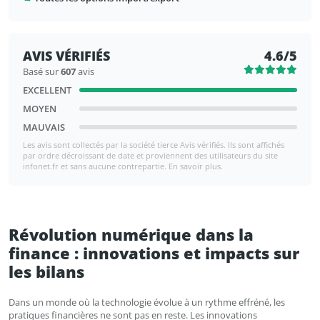
AVIS VÉRIFIÉS
4.6/5
Basé sur
607
avis
EXCELLENT
MOYEN
MAUVAIS
Les avis sont collectés par la société tierce Avis vérifiés. Ils sont affichés
par ordre décroissant de date et proviennent des utilisateurs du site
infonet.fr et sans aucune contrepartie. En savoir plus.
Révolution numérique dans la
finance : innovations et impacts sur
les bilans
Dans un monde où la technologie évolue à un rythme effréné, les
pratiques financières ne sont pas en reste. Les innovations