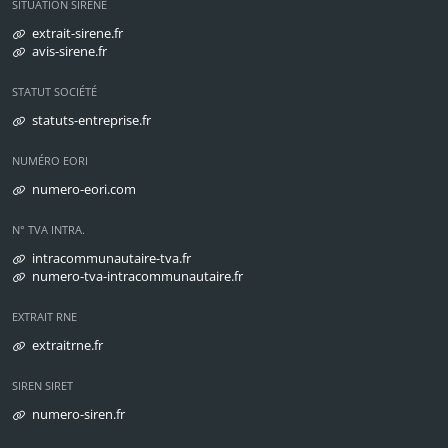
SITUATION SIRENE
extrait-sirene.fr
avis-sirene.fr
STATUT SOCIÉTÉ
statuts-entreprise.fr
NUMÉRO EORI
numero-eori.com
N° TVA INTRA.
intracommunautaire-tva.fr
numero-tva-intracommunautaire.fr
EXTRAIT RNE
extraitrne.fr
SIREN SIRET
numero-siren.fr